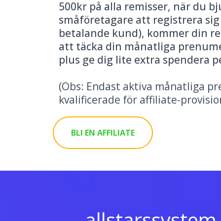
500kr på alla remisser, när du bj
småföretagare att registrera sig 
betalande kund), kommer din rem
att täcka din månatliga prenum
plus ge dig lite extra spendera p
(Obs: Endast aktiva månatliga p
kvalificerade för affiliate-provisio
BLI EN AFFILIATE
allstarssystem 