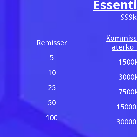
Essenti
999k
Kommissi
Remisser
återko
5
1500
10
3000
25
7500
50
15000
100
30000