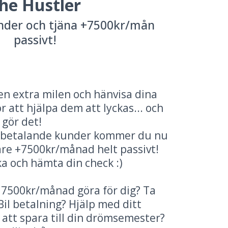
he Hustler
nder och tjäna +7500kr/mån
passivt!
 den extra milen och hänvisa dina
r att hjälpa dem att lyckas... och
 gör det!
5 betalande kunder kommer du nu
are +7500kr/månad helt passivt!
ka och hämta din check :)
a 7500kr/månad göra för dig? Ta
il betalning? Hjälp med ditt
att spara till din drömsemester?