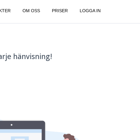
KTER
OM OSS
PRISER
LOGGA IN
rje hänvisning!