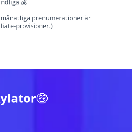
ndliga!💰
a månatliga prenumerationer är
iliate-provisioner.)
ylator
🤑