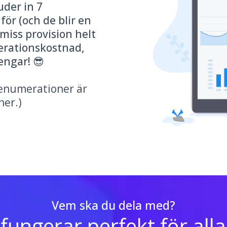
uder in 7
för (och de blir en
iss provision helt
erationskostnad,
engar! 😎
renumerationer är
ner.)
Vem ska du dela med?
fungerar perfekt för alla