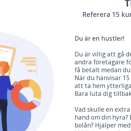
T
Referera 15 ku
Du är en hustler!
Du är villig att gå
andra företagare fö
få betalt medan du
När du hänvisar 1
att ta hem ytterlig
Bara luta dig tillba
Vad skulle en extr
hand om din hyra? B
bolån? Hjälper med 