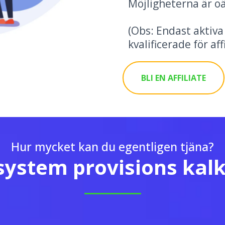
Möjligheterna är oä
(Obs: Endast aktiv
kvalificerade för aff
BLI EN AFFILIATE
Hur mycket kan du egentligen tjäna?
ssystem provisions kalk