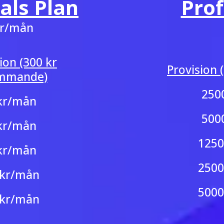
als Plan
Prof
r/mån
on (300 kr
Provision
mmande)
250
kr/mån
500
kr/mån
125
kr/mån
250
kr/mån
500
kr/mån