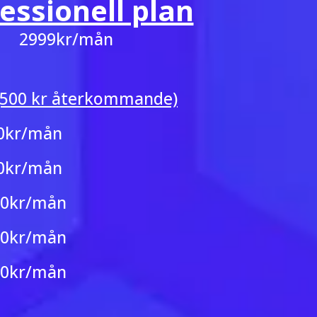
essionell plan
2999kr/mån
 (500 kr återkommande)
0kr/mån
0kr/mån
00kr/mån
00kr/mån
00kr/mån