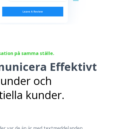
sation på samma ställe.
nicera Effektivt
under och
iella kunder.
der var de än är med textmeddelanden.