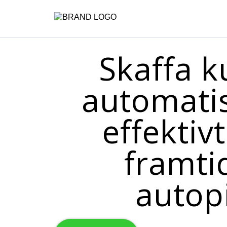
Skaffa 
automati
effektivt
framti
autopi