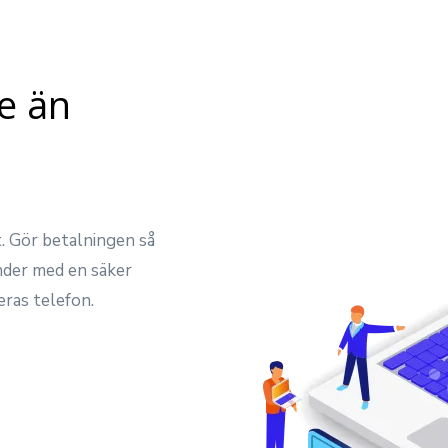
e än
t. Gör betalningen så
nder med en säker
eras telefon.