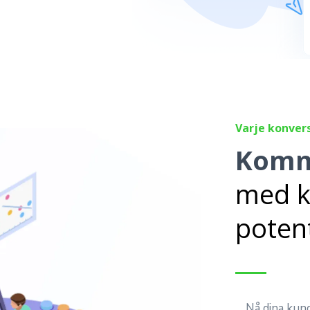
Varje konver
Kommu
med k
potent
Nå dina kun