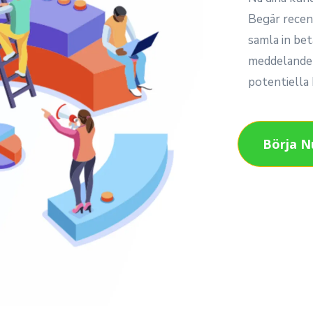
Begär recen
samla in be
meddelanden
potentiella 
Börja 