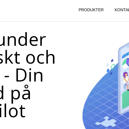
PRODUKTER
KONTA
kunder
skt och
 - Din
d på
lot