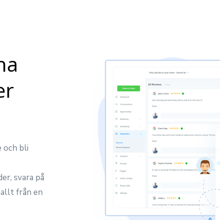
na
er
 och bli
der, svara på
allt från en