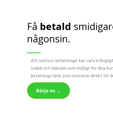
Få
betald
smidigar
någonsin.
Att samla in betalningar kan vara krånglig
snabb och bekväm som möjligt för dina ku
betalnings länk, som levereras direkt till d
Börja nu →